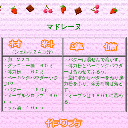
マドレーヌ
（シェル型２４コ分）
・卵 M２コ
・バターは湯せんで溶かす。
・グラニュー糖 ６０ｇ
・薄力粉とベーキングパウダ
・薄力粉 ６０ｇ
ーは合わせてふるう。
・ベーキングパウダー小さ
・型に溶かしバターをぬり強
じ1/2
力粉をふり、余分な粉は落と
・バター ６０ｇ
す。
・メープルシロップ ３０
・オーブンは１８０℃に温め
ｃｃ
る。
・ラム酒 １０ｃｃ