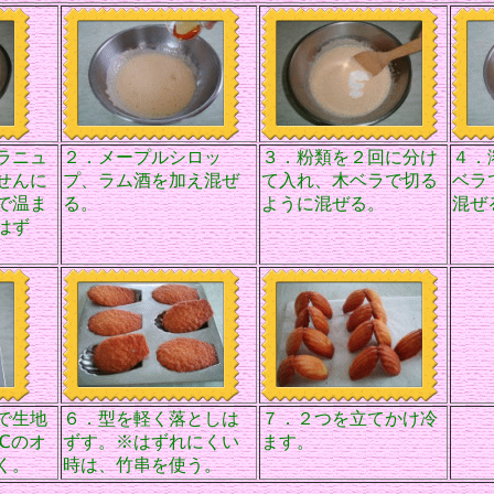
ラニュ
２．メープルシロッ
３．粉類を２回に分け
４．
せんに
プ、ラム酒を加え混ぜ
て入れ、木ベラで切る
ベラ
で温ま
る。
ように混ぜる。
混ぜ
はず
で生地
６．型を軽く落としは
７．２つを立てかけ冷
℃のオ
ずす。※はずれにくい
ます。
く。
時は、竹串を使う。