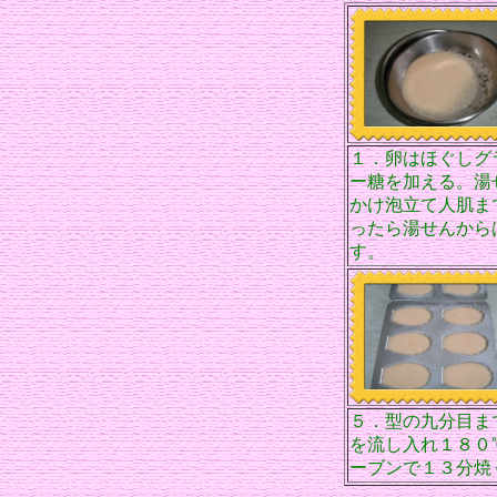
１．卵はほぐしグ
ー糖を加える。湯
かけ泡立て人肌ま
ったら湯せんから
す。
５．型の九分目ま
を流し入れ１８０
ーブンで１３分焼