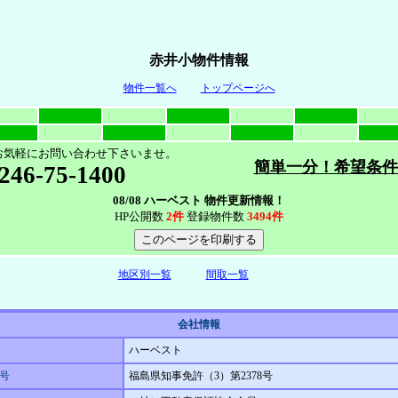
赤井小物件情報
物件一覧へ
トップページへ
お気軽にお問い合わせ下さいませ。
簡単一分！希望条件
246-75-1400
08/08 ハーベスト 物件更新情報！
HP公開数
2件
登録物件数
3494件
地区別一覧
間取一覧
会社情報
ハーベスト
号
福島県知事免許（3）第2378号