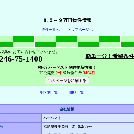
８.５～９万円物件情報
物件一覧へ
トップページへ
お気軽にお問い合わせ下さいませ。
簡単一分！希望条件
246-75-1400
08/08 ハーベスト 物件更新情報！
HP公開数
2件
登録物件数
3494件
地区別一覧
間取一覧
会社情報
ハーベスト
号
福島県知事免許（3）第2378号