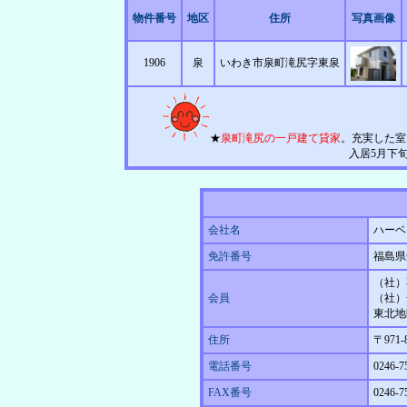
物件番号
地区
住所
写真画像
1906
泉
いわき市泉町滝尻字東泉
★
泉町滝尻の一戸建て貸家
。充実した室内
入居5月下
会社名
ハーベ
免許番号
福島県
（社）
会員
（社）
東北地
住所
〒971
電話番号
0246-7
FAX番号
0246-7